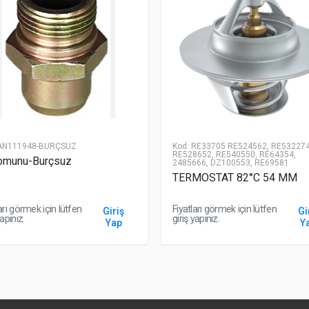
N111948-BURÇSUZ
Kod:
RE33705 RE524562, RE532274
RE528652, RE540550, RE64354,
omunu-Burçsuz
2485666, DZ100553, RE69581
TERMOSTAT 82°C 54 MM
arı görmek için lütfen
Fiyatları görmek için lütfen
Giriş
Gi
yapınız.
giriş yapınız.
Yap
Y