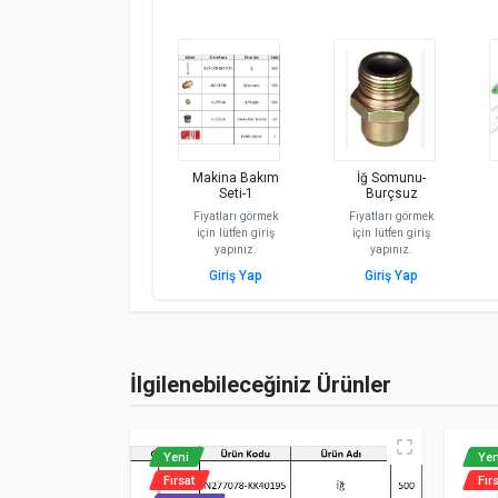
Makina Bakım
İğ Somunu-
Seti-1
Burçsuz
Fiyatları görmek
Fiyatları görmek
için lütfen giriş
için lütfen giriş
yapınız.
yapınız.
Giriş Yap
Giriş Yap
İlgilenebileceğiniz Ürünler
Yeni
Yen
Fırsat
Fır