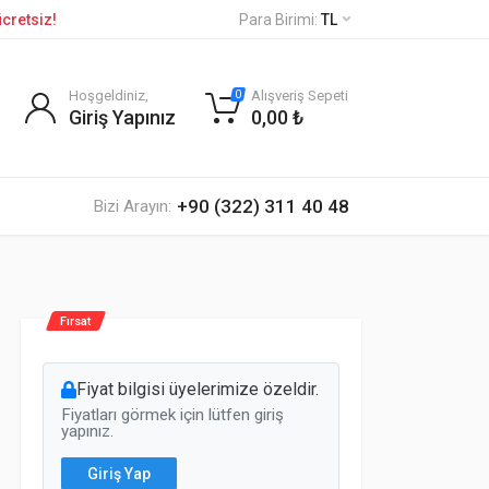
cretsiz!
Para Birimi:
TL
Hoşgeldiniz,
Alışveriş Sepeti
0
Giriş Yapınız
0,00 ₺
+90 (322) 311 40 48
Bizi Arayın:
Fırsat
Fiyat bilgisi üyelerimize özeldir.
Fiyatları görmek için lütfen giriş
yapınız.
Giriş Yap