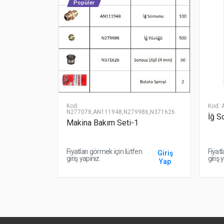
Popüler
Kod:
Kod:
A
N277078,AN111948,N279986,N371626
İğ S
Makina Bakım Seti-1
n
Fiyatları görmek için lütfen
Fiyatl
Giriş
Giriş
giriş yapınız.
giriş 
Yap
Yap