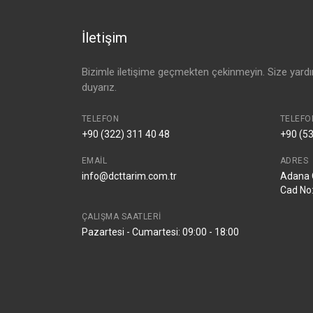
İletişim
Bizimle iletişime geçmekten çekinmeyin. Size yar
duyarız.
TELEFON
TELEFO
+90 (322) 311 40 48
+90 (53
EMAIL
ADRES
info@dcttarim.com.tr
Adana 
Cad No
ÇALIŞMA SAATLERI
Pazartesi - Cumartesi: 09:00 - 18:00