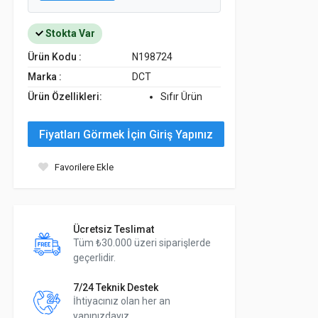
Stokta Var
Ürün Kodu :
N198724
Marka :
DCT
Ürün Özellikleri:
Sıfır Ürün
Fiyatları Görmek İçin Giriş Yapınız
Favorilere Ekle
Ücretsiz Teslimat
Tüm ₺30.000 üzeri siparişlerde
geçerlidir.
7/24 Teknik Destek
İhtiyacınız olan her an
yanınızdayız