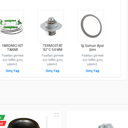
YARDIMCI KİT
TERMOSTAT
İğ Somun Ayar
TAKIMI
82°C 54 MM
Şimi
Fiyatları görmek
Fiyatları görmek
Fiyatları görmek
için lütfen giriş
için lütfen giriş
için lütfen giriş
yapınız.
yapınız.
yapınız.
Giriş Yap
Giriş Yap
Giriş Yap
i
sat