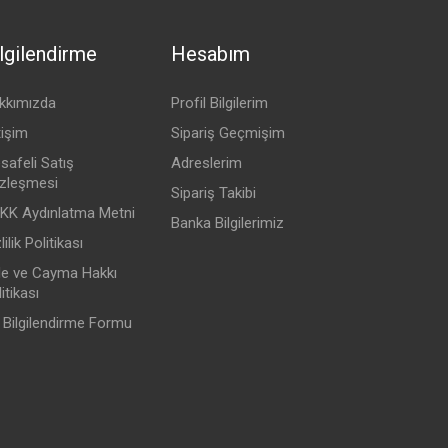
lgilendirme
Hesabım
kkımızda
Profil Bilgilerim
tişim
Sipariş Geçmişim
safeli Satış
Adreslerim
zleşmesi
Sipariş Takibi
KK Aydınlatma Metni
Banka Bilgilerimiz
lilik Politikası
de ve Cayma Hakkı
itikası
 Bilgilendirme Formu