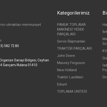
Kategorilerimiz
Bi
dımcı olmaktan memnuniyet
PAMUK TOPLAMA
Ha
MAKİNESİ YEDEK
İle
PARÇALARI
Me
N
Servis Ekipmanları
Sö
3) 582 72 80
TRAKTÖR PARÇALARI
KV
John Deere
Giz
Organize Sanayi Bölgesi, Ceyhan
Massey Ferguson
:4 Sarıçam/Adana 01410
İa
New Holland
Pol
Traktör Lastikleri
Ön
Erkunt
TOPLAMA ÜNİTESİ