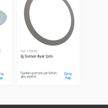
Popüler
,
Kod:
L2889N
Kod:
AH13277
İğ Somun Ayar Şimi
Yürüyüş Sol
Fiyatları görmek için lütfen
Fiyatları görme
riş
Giriş
giriş yapınız.
giriş yapınız.
ap
Yap