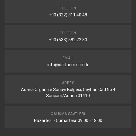
TELEFON
+90 (322) 311 40 48
TELEFON
+90 (533) 582 72 80
EMAIL
info@dcttarim.com.tr
ADRES
Adana Organize Sanayi Bölgesi, Ceyhan Cad No:4
Sarıçam/Adana 01410
ÇALIŞMA SAATLERI
Pazartesi - Cumartesi: 09:00 - 18:00